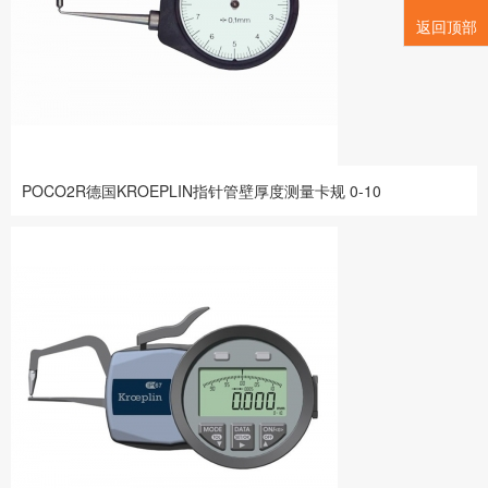
返回顶部
POCO2R德国KROEPLIN指针管壁厚度测量卡规 0-10