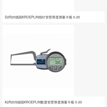
D2R20德国KROEPLIN指针管壁厚度测量卡规 0-20
K2R20S德国KROEPLIN数显管壁厚度测量卡规 0-20